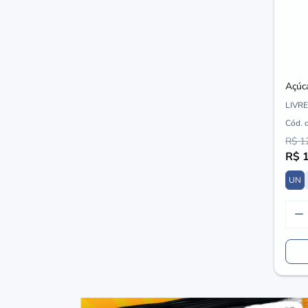
Açúca
LIVRE
Cód. 
R$ 1
R$ 
UN