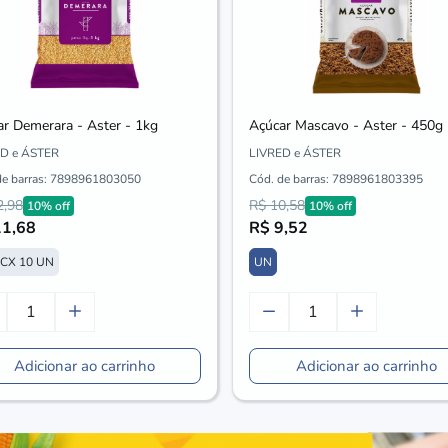
r Demerara - Aster - 1kg
Açúcar Mascavo - Aster - 450g
D e ÁSTER
LIVRED e ÁSTER
de barras:
7898961803050
Cód. de barras:
7898961803395
2,98
R$ 10,58
10% off
10% off
11,68
R$ 9,52
CX 10 UN
UN
Adicionar ao carrinho
Adicionar ao carrinho