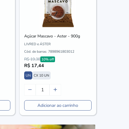
Açúcar Mascavo - Aster - 900g
LIVRED e ÁSTER
Cód. de barras:
7898961803012
R$ 19,38
10% off
R$ 17,44
UN
CX 10 UN
Adicionar ao carrinho