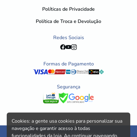
Políticas de Privacidade
Política de Troca e Devolução
Redes Sociais
Formas de Pagamento
Segurança
Cookies: a gente usa cookies para personalizar sua
navegação e garantir acesso à todas
BOM E BEM | CNPJ: 13.236.162/0001-75
funcionalidades da loja. Ao continuar navegando,