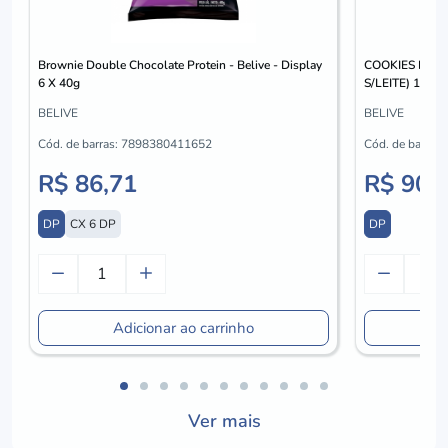
Brownie Double Chocolate Protein - Belive - Display
COOKIES BELI
6 X 40g
S/LEITE) 10X8
BELIVE
BELIVE
Cód. de barras:
7898380411652
Cód. de barras:
R$ 86,71
R$ 90,
DP
CX 6 DP
DP
Adicionar ao carrinho
A
Ver mais