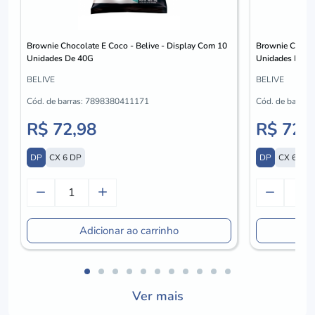
Brownie Chocolate E Coco - Belive - Display Com 10
Brownie Chocol
Unidades De 40G
Unidades De 4
BELIVE
BELIVE
Cód. de barras:
7898380411171
Cód. de barras:
R$ 72,98
R$ 72,
DP
CX 6 DP
DP
CX 6 DP
Adicionar ao carrinho
A
Ver mais