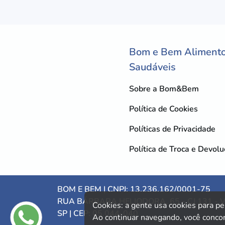
Bom e Bem Aliment
Saudáveis
Sobre a Bom&Bem
Política de Cookies
Políticas de Privacidade
Política de Troca e Devol
BOM E BEM | CNPJ: 13.236.162/0001-75
RUA BÁRBARA HELIODORA, 65 - CJ 131 - 
Cookies: a gente usa cookies para pe
SP | CEP: 05.044-040
Ao continuar navegando, você conco