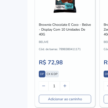
Brownie Chocolate E Coco - Belive
Br
- Display Com 10 Unidades De
Ze
40G
40
BELIVE
BE
Cód. de barras:
7898380411171
Cód
R$ 72,98
R
DP
CX 6 DP
D
Adicionar ao carrinho