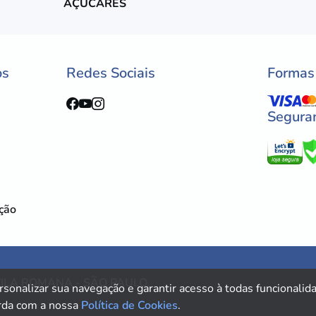
AÇÚCARES
os
Redes Sociais
Formas
Segura
ução
VILA ROMANA - SÃO PAULO,
rsonalizar sua navegação e garantir acesso à todas funcionalida
rda com a nossa
Política de Cookies
.