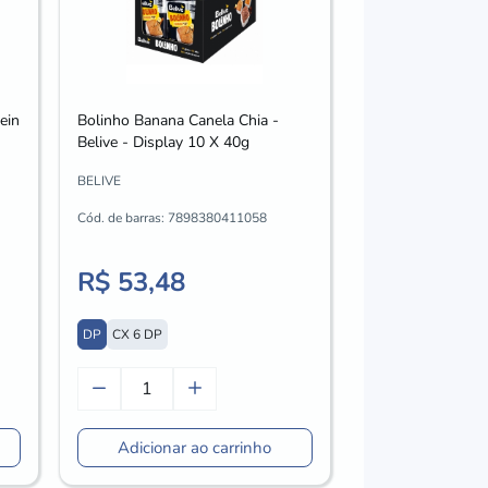
Bolinho Coco co
ein
Bolinho Banana Canela Chia -
Chocolate - Beliv
Belive - Display 10 X 40g
40g
BELIVE
BELIVE
Cód. de barras:
7898380411058
Cód. de barras:
789
R$ 53,48
R$ 53,48
DP
CX 6 DP
DP
CX 6 DP
Adicionar ao carrinho
Adicionar 