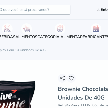
Entr
BEBIDAS
ALIMENTOS
CATEGORIA ALIMENTAR
FABRICANTE
isplay Com 10 Unidades De 40G
Brownie Chocolate
Unidades De 40G
Ref: 942
Marca: BELIVE
Cód. de ba