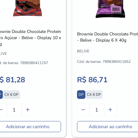
ownie Double Chocolate Protein
Brownie Double Chocolate Prot
ro Açúcar - Belive - Display 10 x
- Belive - Display 6 X 40g
g
BELIVE
LIVE
Cód. de barras:
7898380411652
. de barras:
7898380411157
$ 81,28
R$ 86,71
P
CX 6 DP
DP
CX 6 DP
Adicionar ao carrinho
Adicionar ao carrinho